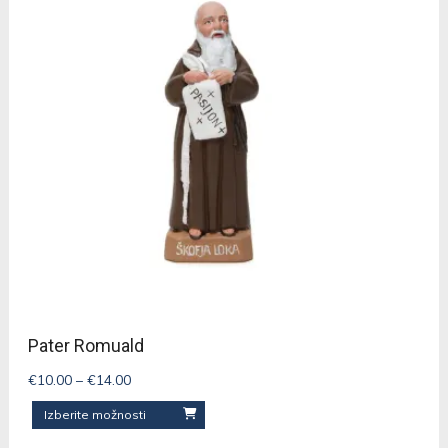
Pater Romuald
Cenovni
€
10.00
–
€
14.00
razpon:
Ta
Izberite možnosti
od
izdelek