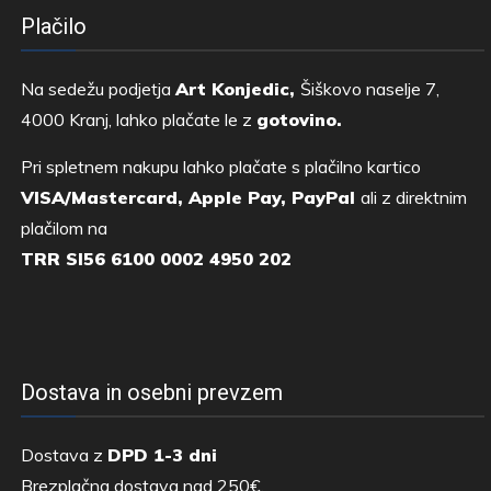
Plačilo
Na sedežu podjetja
Art Konjedic,
Šiškovo naselje 7,
4000 Kranj, lahko plačate le z
gotovino.
Pri spletnem nakupu lahko plačate s plačilno kartico
VISA/Mastercard, Apple Pay, PayPal
ali z direktnim
plačilom na
TRR SI56 6100 0002 4950 202
Dostava in osebni prevzem
Dostava z
DPD 1-3 dni
Brezplačna dostava nad 250€.