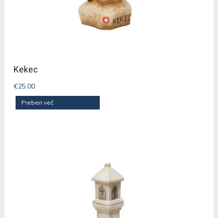
Kekec
€
25.00
Preberi več