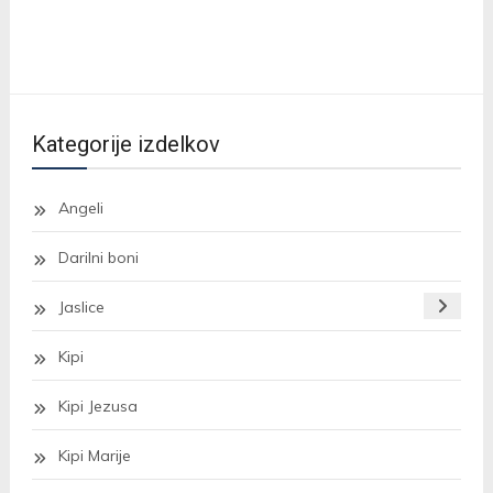
€10.00
ima
do
več
€14.00
različic.
Možnosti
Kategorije izdelkov
lahko
izberete
na
Angeli
strani
Darilni boni
izdelka
Jaslice
Kipi
Kipi Jezusa
Kipi Marije