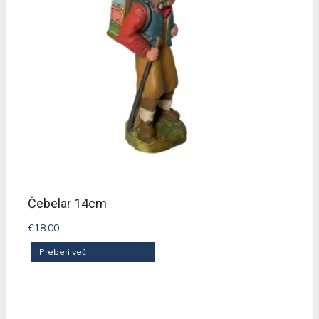
Čebelar 14cm
€
18.00
Preberi več