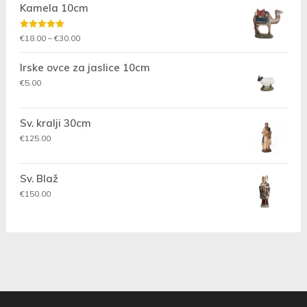
Kamela 10cm
Ocenjeno
Cenovni
€
18.00
–
€
30.00
5.00
od 5
razpon:
Irske ovce za jaslice 10cm
od
€18.00
€
5.00
do
€30.00
Sv. kralji 30cm
€
125.00
Sv. Blaž
€
150.00