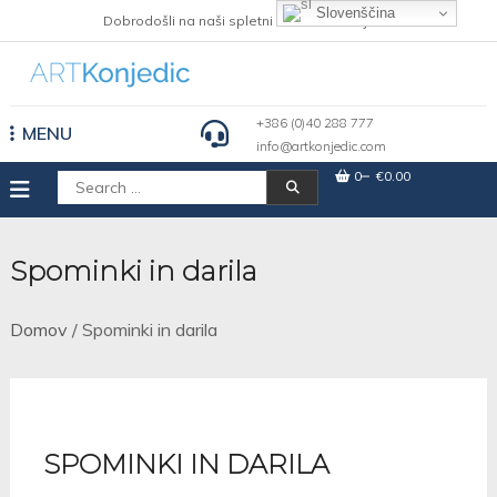
Skip
Slovenščina
Dobrodošli na naši spletni strani Art Konjedic
to
content
+386 (0)40 288 777
MENU
info@artkonjedic.com
0
€0.00
Išči:
Spominki in darila
Domov
/ Spominki in darila
SPOMINKI IN DARILA