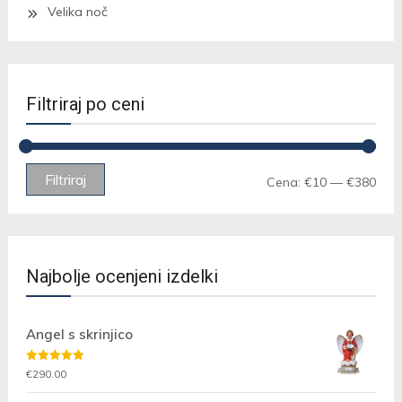
Velika noč
Filtriraj po ceni
Min
Max
Filtriraj
Cena:
€10
—
€380
cen
cen
Najbolje ocenjeni izdelki
Angel s skrinjico
Ocenjeno
€
290.00
5.00
od 5