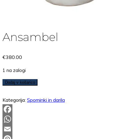
Ansambel
€
380.00
1 na zalogi
Ansambel
Dodaj v košarico
količina
Kategorija:
Spominki in darila
Facebook
WhatsApp