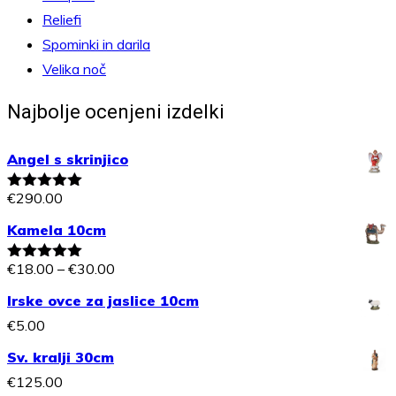
Reliefi
Spominki in darila
Velika noč
Najbolje ocenjeni izdelki
Angel s skrinjico
€
290.00
Ocenjeno
5.00
od 5
Kamela 10cm
Cenovni
€
18.00
–
€
30.00
Ocenjeno
5.00
od 5
razpon:
Irske ovce za jaslice 10cm
od
€
5.00
€18.00
Sv. kralji 30cm
do
€
125.00
€30.00