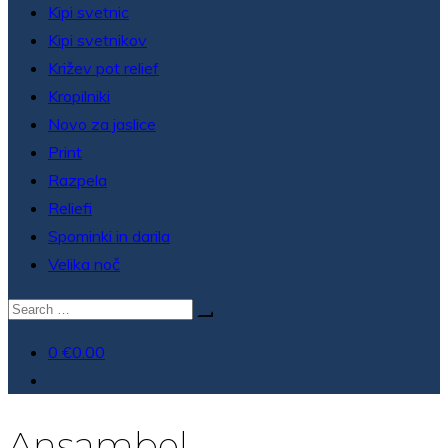
Kipi svetnic
Kipi svetnikov
Križev pot relief
Kropilniki
Novo za jaslice
Print
Razpela
Reliefi
Spominki in darila
Velika noč
Išči:
0
€0.00
Ansambel