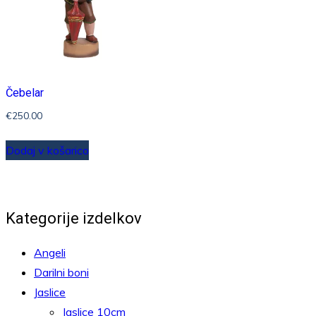
izberete
na
strani
izdelka
Čebelar
€
250.00
Dodaj v košarico
Kategorije izdelkov
Angeli
Darilni boni
Jaslice
Jaslice 10cm