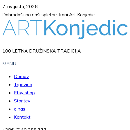
Skip
7. avgusta, 2026
to
Dobrodošli na naši spletni strani Art Konjedic
content
100 LETNA DRUŽINSKA TRADICIJA
MENU
Domov
Trgovina
Etsy shop
Storitev
o nas
Kontakt
+386 (0)40 288 777