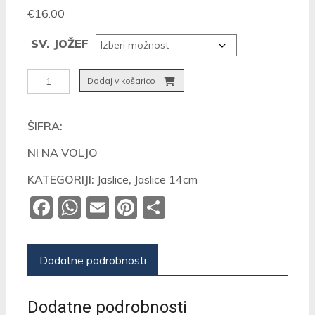
€
16.00
SV. JOŽEF
Sv.
Dodaj v košarico
Jožef
14cm
ŠIFRA:
količina
NI NA VOLJO
KATEGORIJI:
Jaslice
,
Jaslice 14cm
Facebook
WhatsApp
Email
Pinterest
Share
Dodatne podrobnosti
Dodatne podrobnosti