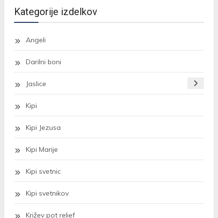
več
Kategorije izdelkov
različic.
Možnosti
Angeli
lahko
Darilni boni
izberete
na
Jaslice
strani
izdelka
Kipi
Kipi Jezusa
Kipi Marije
Kipi svetnic
Kipi svetnikov
Križev pot relief