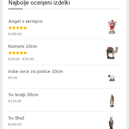
Najbolje ocenjeni izdelki
Angel s skrinjico
Ocenjeno
€
290.00
5.00
od 5
Kamela 10cm
Ocenjeno
Cenovni
€
18.00
–
€
30.00
5.00
od 5
razpon:
Irske ovce za jaslice 10cm
od
€18.00
€
5.00
do
€30.00
Sv. kralji 30cm
€
125.00
Sv. Blaž
€
150.00