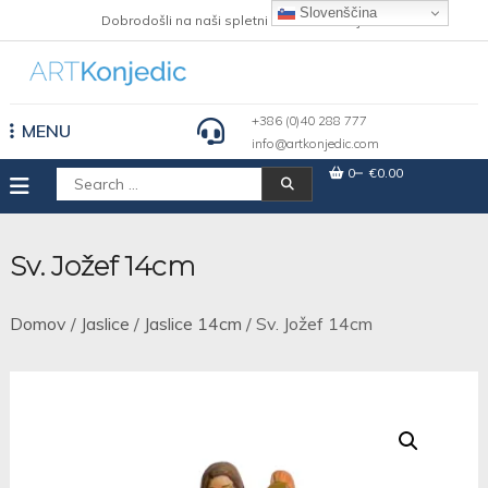
Skip
Slovenščina
Dobrodošli na naši spletni strani Art Konjedic
to
content
+386 (0)40 288 777
MENU
info@artkonjedic.com
0
€0.00
Išči:
Sv. Jožef 14cm
Domov
/
Jaslice
/
Jaslice 14cm
/ Sv. Jožef 14cm