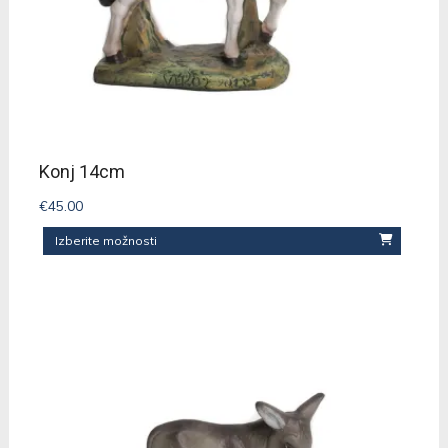
Konj 14cm
€
45.00
Izberite možnosti
Ta
izdelek
ima
več
različic.
Možnosti
lahko