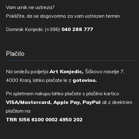
Vam urnik ne ustreza?
Pokličite, da se dogovorimo za vam ustrezen termin.
Dominik Konjedic (+386)
040 288 777
Plačilo
Na sedežu podjetja
Art Konjedic,
Šiškovo naselje 7,
4000 Kranj, lahko plačate le z
gotovino.
Pri spletnem nakupu lahko plačate s plačilno kartico
VISA/Mastercard, Apple Pay, PayPal
ali z direktnim
plačilom na
TRR SI56 6100 0002 4950 202