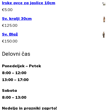
razpon:
Irske ovce za jaslice 10cm
od
€
5.00
€18.00
Sv. kralji 30cm
do
€
125.00
€30.00
Sv. Blaž
€
150.00
Delovni čas
Ponedeljek – Petek
8:00 – 12:00
13:00 – 17:00
Sobota
8:00 – 13:00
Nedelja in prazniki zaprto!