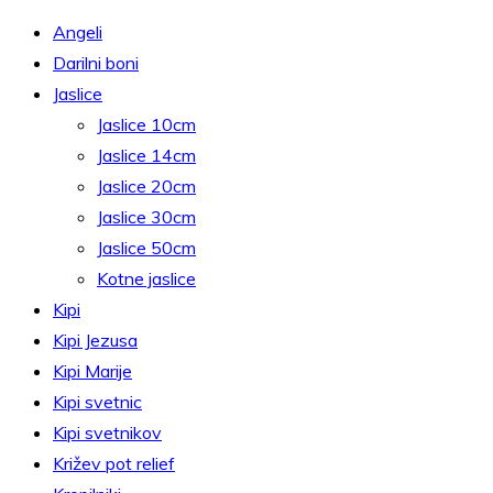
Možnosti
Angeli
lahko
Darilni boni
izberete
Jaslice
na
Jaslice 10cm
strani
Jaslice 14cm
izdelka
Jaslice 20cm
Jaslice 30cm
Jaslice 50cm
Kotne jaslice
Kipi
Kipi Jezusa
Kipi Marije
Kipi svetnic
Kipi svetnikov
Križev pot relief