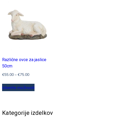
različic.
Možnosti
lahko
izberete
na
strani
izdelka
Različne ovce za jaslice
50cm
Cenovni
€
55.00
–
€
75.00
razpon:
Ta
od
Izberite možnosti
izdelek
€55.00
ima
do
več
€75.00
Kategorije izdelkov
različic.