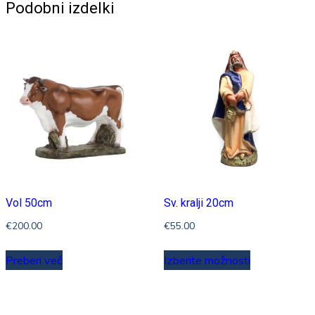
Podobni izdelki
Vol 50cm
Sv. kralji 20cm
€
200.00
€
55.00
Ta
Preberi več
Izberite možnosti
izdelek
ima
več