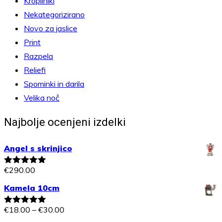
Kropilniki
Nekategorizirano
Novo za jaslice
Print
Razpela
Reliefi
Spominki in darila
Velika noč
Najbolje ocenjeni izdelki
Angel s skrinjico
€
290.00
Ocenjeno
5.00
od 5
Kamela 10cm
Cenovni
€
18.00
–
€
30.00
Ocenjeno
5.00
od 5