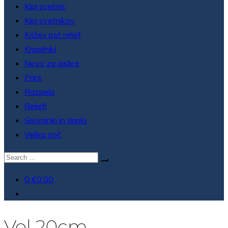
Kipi svetnic
Kipi svetnikov
Križev pot relief
Kropilniki
Novo za jaslice
Print
Razpela
Reliefi
Spominki in darila
Velika noč
Išči:
0
€0.00
Vol 20cm