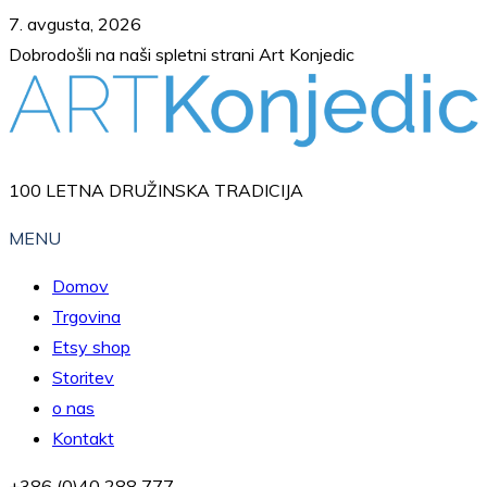
Skip
7. avgusta, 2026
to
Dobrodošli na naši spletni strani Art Konjedic
content
100 LETNA DRUŽINSKA TRADICIJA
MENU
Domov
Trgovina
Etsy shop
Storitev
o nas
Kontakt
+386 (0)40 288 777