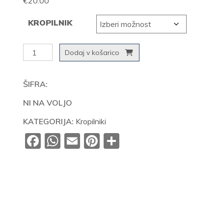
€
20.00
KROPILNIK
Kropilniki
Dodaj v košarico
količina
ŠIFRA:
NI NA VOLJO
KATEGORIJA:
Kropilniki
Facebook
WhatsApp
Email
Pinterest
Share