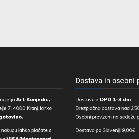
Dostava in osebni
odjetja
Art Konjedic,
Dostava z
DPD 1-3 dni
lje 7, 4000 Kranj, lahko
Brezplačna dostava nad 25
gotovino.
Osebni prevzem na sedežu p
 nakupu lahko plačate s
Dostava po Sloveniji 9,00€
tico
VISA/Mastercard,