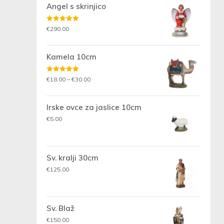
Angel s skrinjico
Ocenjeno
€
290.00
5.00
od 5
Kamela 10cm
Ocenjeno
Cenovni
€
18.00
–
€
30.00
5.00
od 5
razpon:
od
Irske ovce za jaslice 10cm
€18.00
€
5.00
do
€30.00
Sv. kralji 30cm
€
125.00
Sv. Blaž
€
150.00