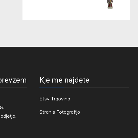
 prevzem
Kje me najdete
Etsy Trgovina
0€.
Stran s Fotografijo
odjetja.