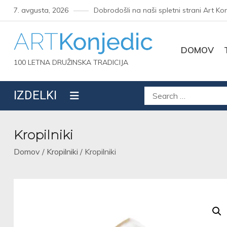
Skip
7. avgusta, 2026
Dobrodošli na naši spletni strani Art Ko
to
content
DOMOV
100 LETNA DRUŽINSKA TRADICIJA
Išči:
IZDELKI
Kropilniki
Domov
/
Kropilniki
/ Kropilniki