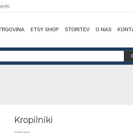
njedic
TRGOVINA
ETSY SHOP
STORITEV
O NAS
KONT
Kropilniki