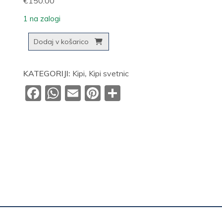
€
150.00
1 na zalogi
Sv.
Dodaj v košarico
Terezija
količina
KATEGORIJI:
Kipi
,
Kipi svetnic
Facebook
WhatsApp
Email
Pinterest
Share