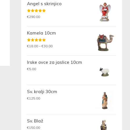
Angel s skrinjico
Ocenjeno
€
290.00
5.00
od 5
Kamela 10cm
Ocenjeno
Cenovni
€
18.00
–
€
30.00
5.00
od 5
razpon:
od
Irske ovce za jaslice 10cm
€18.00
€
5.00
do
€30.00
Sv. kralji 30cm
€
125.00
Sv. Blaž
€
150.00