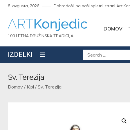
Skip
8. avgusta, 2026
Dobrodošli na naši spletni strani Art Ko
to
content
DOMOV
100 LETNA DRUŽINSKA TRADICIJA
Išči:
IZDELKI
Sv. Terezija
Domov
/
Kipi
/ Sv. Terezija