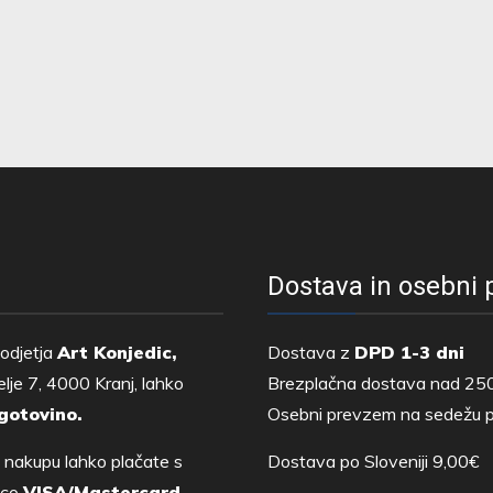
Dostava in osebni
odjetja
Art Konjedic,
Dostava z
DPD 1-3 dni
lje 7, 4000 Kranj, lahko
Brezplačna dostava nad 25
gotovino.
Osebni prevzem na sedežu p
 nakupu lahko plačate s
Dostava po Sloveniji 9,00€
tico
VISA/Mastercard,