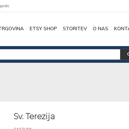
njedic
TRGOVINA
ETSY SHOP
STORITEV
O NAS
KONT
Sv. Terezija