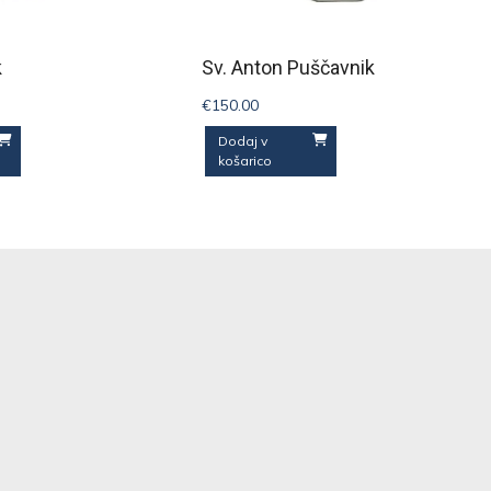
k
Sv. Anton Puščavnik
€
150.00
Dodaj v
košarico