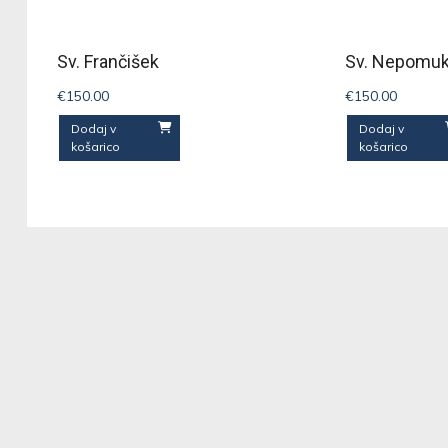
Sv. Frančišek
Sv. Nepomu
€
150.00
€
150.00
Dodaj v
Dodaj v
košarico
košarico