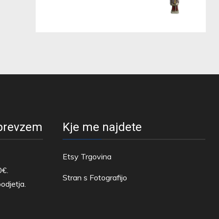
 prevzem
Kje me najdete
Etsy Trgovina
0€.
Stran s Fotografijo
odjetja.