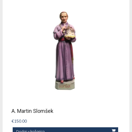
A. Martin Slomšek
€
150.00
Dodaj v košarico