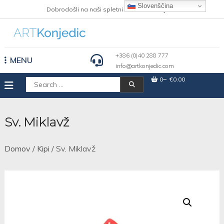
Skip
Slovenščina
Dobrodošli na naši spletni strani Art Konjedic
to
content
+386 (0)40 288 777
MENU
info@artkonjedic.com
0
€0.00
Išči:
Sv. Miklavž
Domov
/
Kipi
/ Sv. Miklavž