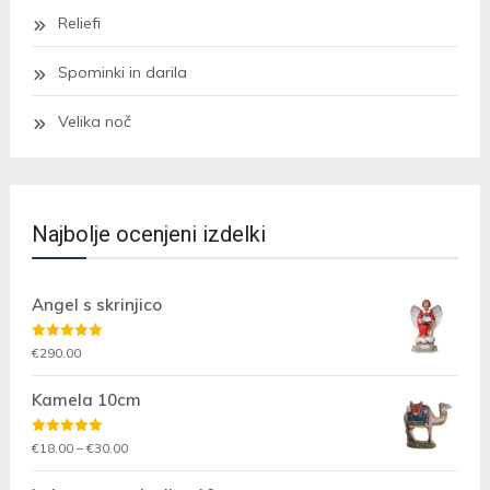
Reliefi
Spominki in darila
Velika noč
Najbolje ocenjeni izdelki
Angel s skrinjico
Ocenjeno
€
290.00
5.00
od 5
Kamela 10cm
Ocenjeno
Cenovni
€
18.00
–
€
30.00
5.00
od 5
razpon: