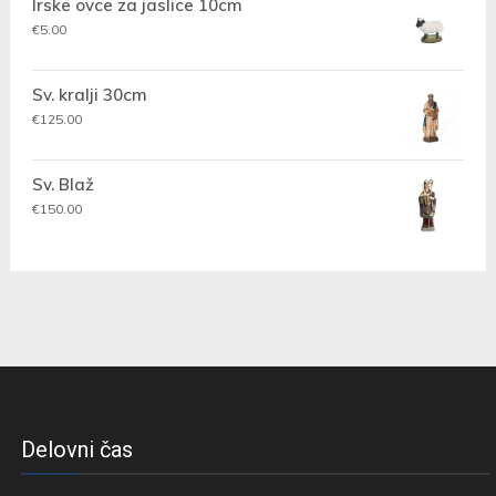
Irske ovce za jaslice 10cm
od
€18.00
€
5.00
do
€30.00
Sv. kralji 30cm
€
125.00
Sv. Blaž
€
150.00
Delovni čas