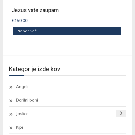
Jezus vate zaupam
€
150.00
Preberi več
Kategorije izdelkov
Angeli
Darilni boni
Jaslice
Kipi