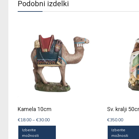
Podobni izdelki
Ocenjeno
5.00
od 5
Kamela 10cm
Sv. kralji 50
Cenovni
€
18.00
–
€
30.00
€
350.00
razpon:
Ta
Izberite
Izberite
od
možnosti
možnosti
izdelek