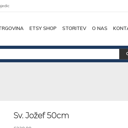
njedic
TRGOVINA
ETSY SHOP
STORITEV
O NAS
KONT
Sv. Jožef 50cm