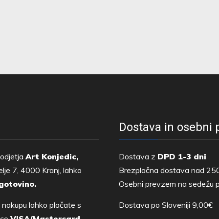
Dostava in osebni
odjetja
Art Konjedic,
Dostava z
DPD 1-3 dni
lje 7, 4000 Kranj, lahko
Brezplačna dostava nad 25
gotovino.
Osebni prevzem na sedežu p
 nakupu lahko plačate s
Dostava po Sloveniji 9,00€
tico
VISA/Mastercard,