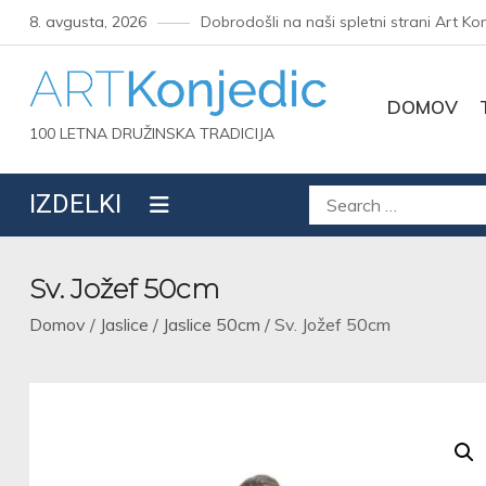
Skip
8. avgusta, 2026
Dobrodošli na naši spletni strani Art Ko
to
content
DOMOV
100 LETNA DRUŽINSKA TRADICIJA
Išči:
IZDELKI
Sv. Jožef 50cm
Domov
/
Jaslice
/
Jaslice 50cm
/ Sv. Jožef 50cm