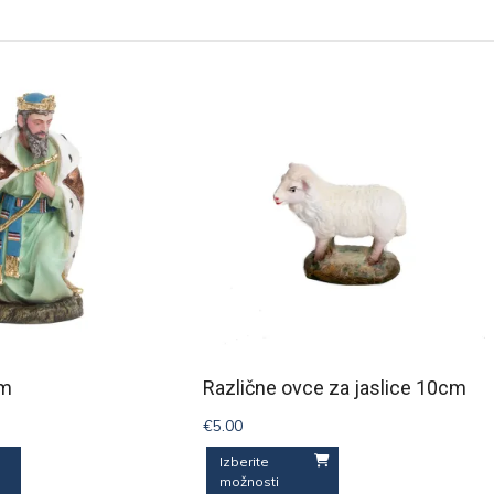
cm
Različne ovce za jaslice 10cm
€
5.00
Ta
Ta
Izberite
možnosti
izdelek
izdelek