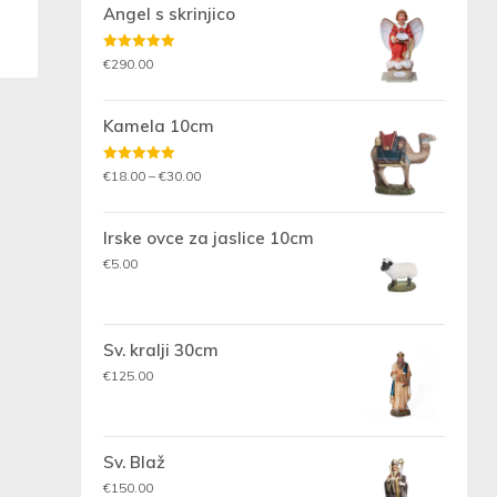
Angel s skrinjico
Ocenjeno
€
290.00
5.00
od 5
Kamela 10cm
Ocenjeno
Cenovni
€
18.00
–
€
30.00
5.00
od 5
razpon:
od
Irske ovce za jaslice 10cm
€18.00
€
5.00
do
€30.00
Sv. kralji 30cm
€
125.00
Sv. Blaž
€
150.00