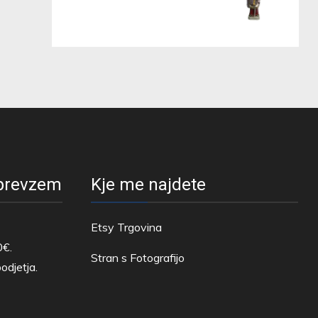
 prevzem
Kje me najdete
Etsy Trgovina
0€.
Stran s Fotografijo
odjetja.