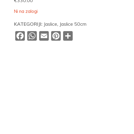
€
330.00
Ni na zalogi
KATEGORIJI:
Jaslice
,
Jaslice 50cm
Facebook
WhatsApp
Email
Pinterest
Share