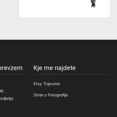
 prevzem
Kje me najdete
Etsy Trgovina
0€.
Stran s Fotografijo
odjetja.