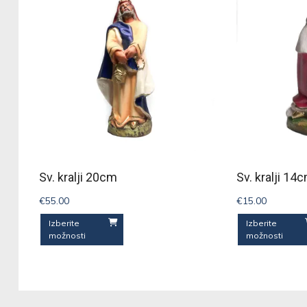
Sv. kralji 20cm
Sv. kralji 14
€
55.00
€
15.00
Ta
Izberite
Izberite
možnosti
možnosti
izdelek
ima
več
različic.