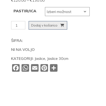
Cenovni
€
120.00
–
€
130.00
razpon:
PASTIR/ICA
od
€120.00
Različni
Dodaj v košarico
do
pastirji
€130.00
30cm
ŠIFRA:
količina
NI NA VOLJO
KATEGORIJI:
Jaslice
,
Jaslice 30cm
Facebook
WhatsApp
Email
Pinterest
Share