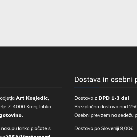
Možnosti
lahko
izberete
na
strani
izdelka
Dostava in osebni
odjetja
Art Konjedic,
Dostava z
DPD 1-3 dni
lje 7, 4000 Kranj, lahko
Brezplačna dostava nad 25
gotovino.
Osebni prevzem na sedežu p
 nakupu lahko plačate s
Dostava po Sloveniji 9,00€
tico
VISA/Mastercard,