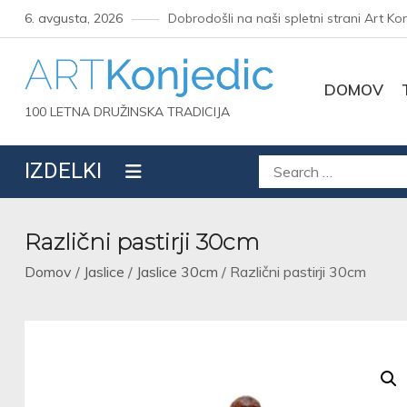
Skip
6. avgusta, 2026
Dobrodošli na naši spletni strani Art Ko
to
content
DOMOV
100 LETNA DRUŽINSKA TRADICIJA
Išči:
IZDELKI
Različni pastirji 30cm
Domov
/
Jaslice
/
Jaslice 30cm
/ Različni pastirji 30cm