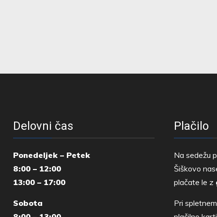
Možnosti
lahko
izberete
na
strani
izdelka
Delovni čas
Plačilo
Ponedeljek – Petek
Na sedežu p
8:00 – 12:00
Šiškovo nase
13:00 – 17:00
plačate le z
Sobota
Pri spletnem
8:00 – 13:00
plačilno kar