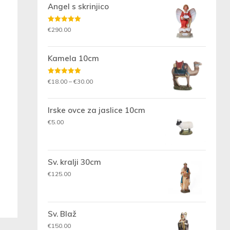
Angel s skrinjico
Ocenjeno
€
290.00
5.00
od 5
Kamela 10cm
Ocenjeno
Cenovni
€
18.00
–
€
30.00
5.00
od 5
razpon:
od
Irske ovce za jaslice 10cm
€18.00
€
5.00
do
€30.00
Sv. kralji 30cm
€
125.00
Sv. Blaž
€
150.00