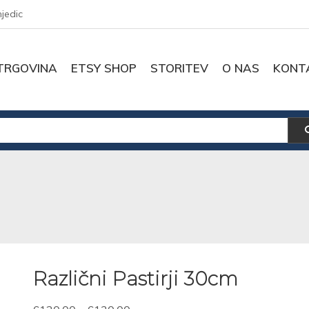
njedic
TRGOVINA
ETSY SHOP
STORITEV
O NAS
KONT
Različni Pastirji 30cm