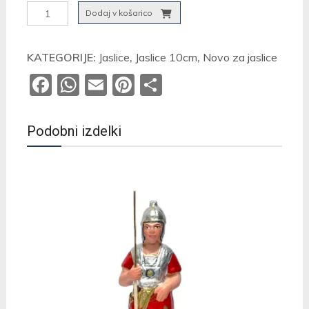
Čebelar
Dodaj v košarico
10cm
količina
KATEGORIJE:
Jaslice
,
Jaslice 10cm
,
Novo za jaslice
Facebook
WhatsApp
Email
Pinterest
Share
Podobni izdelki