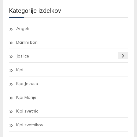
ima
več
Kategorije izdelkov
različic.
Možnosti
Angeli
lahko
Darilni boni
izberete
na
Jaslice
strani
izdelka
Kipi
Kipi Jezusa
Kipi Marije
Kipi svetnic
Kipi svetnikov