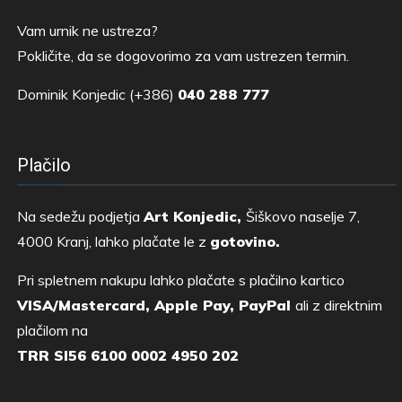
Vam urnik ne ustreza?
Pokličite, da se dogovorimo za vam ustrezen termin.
Dominik Konjedic (+386)
040 288 777
Plačilo
Na sedežu podjetja
Art Konjedic,
Šiškovo naselje 7,
4000 Kranj, lahko plačate le z
gotovino.
Pri spletnem nakupu lahko plačate s plačilno kartico
VISA/Mastercard, Apple Pay, PayPal
ali z direktnim
plačilom na
TRR SI56 6100 0002 4950 202