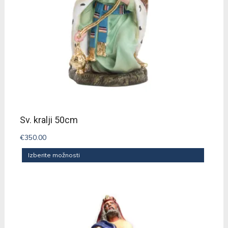
Sv. kralji 50cm
€
350.00
Izberite možnosti
Ta
izdelek
ima
več