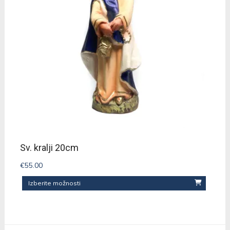
različic.
Možnosti
lahko
izberete
na
strani
izdelka
Sv. kralji 20cm
€
55.00
Izberite možnosti
Ta
izdelek