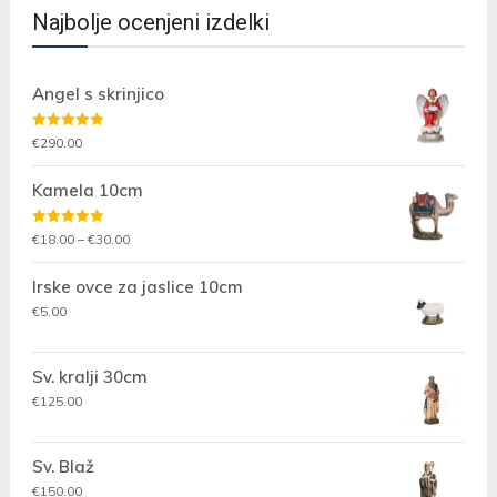
Najbolje ocenjeni izdelki
Angel s skrinjico
Ocenjeno
€
290.00
5.00
od 5
Kamela 10cm
Ocenjeno
Cenovni
€
18.00
–
€
30.00
5.00
od 5
razpon:
Irske ovce za jaslice 10cm
od
€18.00
€
5.00
do
€30.00
Sv. kralji 30cm
€
125.00
Sv. Blaž
€
150.00