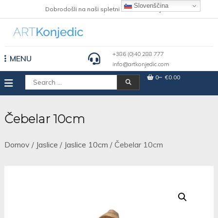
Skip
Slovenščina
Dobrodošli na naši spletni strani Art Konjedic
to
content
+386 (0)40 288 777
MENU
info@artkonjedic.com
0
€0.00
Išči:
Čebelar 10cm
Domov
/
Jaslice
/
Jaslice 10cm
/ Čebelar 10cm