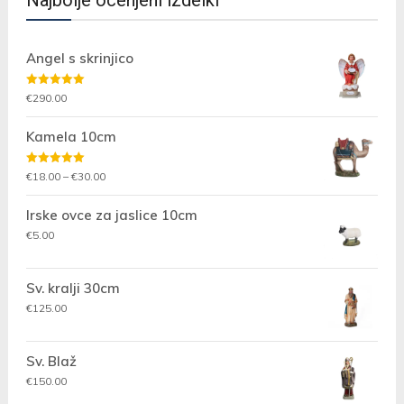
Najbolje ocenjeni izdelki
Angel s skrinjico
Ocenjeno
€
290.00
5.00
od 5
Kamela 10cm
Ocenjeno
Cenovni
€
18.00
–
€
30.00
5.00
od 5
razpon:
Irske ovce za jaslice 10cm
od
€18.00
€
5.00
do
€30.00
Sv. kralji 30cm
€
125.00
Sv. Blaž
€
150.00