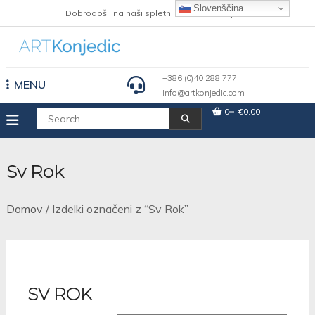
Skip
Slovenščina
Dobrodošli na naši spletni strani Art Konjedic
to
content
+386 (0)40 288 777
MENU
info@artkonjedic.com
0
€0.00
Išči:
Sv Rok
Domov
/ Izdelki označeni z “Sv Rok”
SV ROK