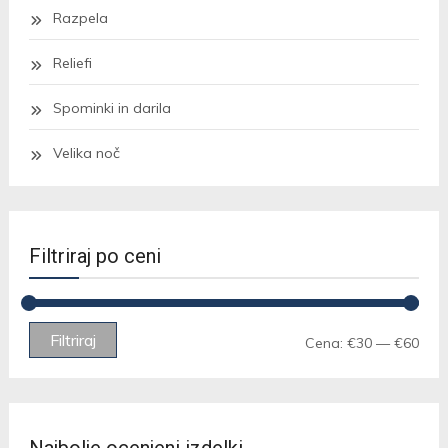
Razpela
Reliefi
Spominki in darila
Velika noč
Filtriraj po ceni
Min
Max
Filtriraj
Cena:
€30
—
€60
cen
cen