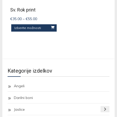
Sv. Rok print
Cenovni
€
35.00
–
€
55.00
razpon:
Ta
Izberite možnosti
od
izdelek
€35.00
ima
do
več
€55.00
različic.
Možnosti
Kategorije izdelkov
lahko
izberete
na
Angeli
strani
Darilni boni
izdelka
Jaslice