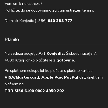
Vam urnik ne ustreza?
Pokličite, da se dogovorimo za vam ustrezen termin.
Dominik Konjedic (+386)
040 288 777
Plačilo
Na sedežu podjetja
Art Konjedic,
Šiškovo naselje 7,
4000 Kranj, lahko plačate le z
gotovino.
Pri spletnem nakupu lahko plačate s plačilno kartico
VISA/Mastercard, Apple Pay, PayPal
ali z direktnim
plačilom na
TRR SI56 6100 0002 4950 202