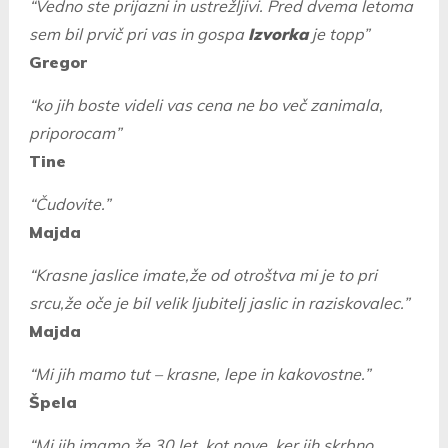
“Vedno ste prijazni in ustrežljivi. Pred dvema letoma
sem bil prvič pri vas in gospa
Izvorka
je topp”
Gregor
“ko jih boste videli vas cena ne bo več zanimala,
priporocam”
Tine
“Čudovite.”
Majda
“Krasne jaslice imate,že od otroštva mi je to pri
srcu,že oče je bil velik ljubitelj jaslic in raziskovalec.”
Majda
“Mi jih mamo tut – krasne, lepe in kakovostne.”
Špela
“Mi jih imamo že 30 let, kot nove, ker jih skrbno