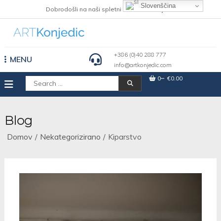
Skip
Slovenščina
Dobrodošli na naši spletni strani Art Konjedic
to
content
+386 (0)40 288 777
MENU
info@artkonjedic.com
0
€0.00
Išči:
Blog
Domov
Nekategorizirano
Kiparstvo