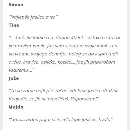
Simon
“Najlepše jaslice ever.”
Tine
“…starši jih imajo cca. dobrih 40 let…so takšne kot bi
jih pravkar kupili…jaz sem si potem svoje kupil…res
so vredne svojega denarja…poleg se da kupiti tudii
ovčke, kravice, osličke, kozice,….jaz jih priporočam
vsakemu….”
Jože
“To so zame najlepše ročne izdelane jaslice družine
Konjedic, se jih ne naveličaš. Priporočam!”
Majda
“Lepo….vedno prijazni in zelo lepe jaslice…hvala”