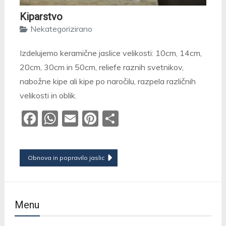
Kiparstvo
Nekategorizirano
Izdelujemo keramične jaslice velikosti: 10cm, 14cm,
20cm, 30cm in 50cm, reliefe raznih svetnikov,
nabožne kipe ali kipe po naročilu, razpela različnih
velikosti in oblik.
Facebook
WhatsApp
Email
Pinterest
Share
Navigacija
Obnova in popravilo jaslic
prispevka
Menu