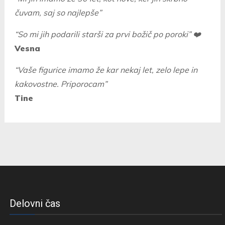
čuvam, saj so najlepše”
“So mi jih podarili starši za prvi božič po poroki” ❤️
Vesna
“Vaše figurice imamo že kar nekaj let, zelo lepe in
kakovostne. Priporocam”
Tine
Delovni čas