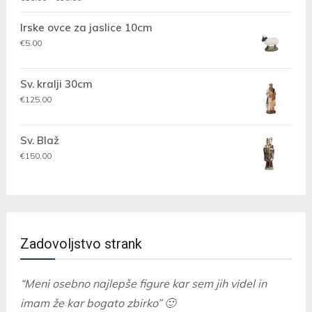
5.00
od 5
razpon:
Irske ovce za jaslice 10cm
od
€18.00
€
5.00
do
€30.00
Sv. kralji 30cm
€
125.00
Sv. Blaž
€
150.00
Zadovoljstvo strank
“Meni osebno najlepše figure kar sem jih videl in
imam že kar bogato zbirko” 🙂