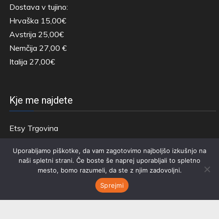
Dostava v tujino:
Hrvaška 15,00€
Avstrija 25,00€
Nemčija 27,00 €
Italija 27,00€
Kje me najdete
Etsy Trgovina
Stran s Fotografijo
Uporabljamo piškotke, da vam zagotovimo najboljšo izkušnjo na
naši spletni strani. Če boste še naprej uporabljali to spletno
mesto, bomo razumeli, da ste z njim zadovoljni.
Sprejmi