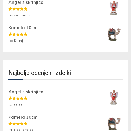
Angel s skrinjico
Ocenjeno
5
od webpage
od 5
Kamela 10cm
Ocenjeno
5
od Kranj
od 5
Najbolje ocenjeni izdelki
Angel s skrinjico
Ocenjeno
€
290.00
5.00
od 5
Kamela 10cm
Ocenjeno
Cenovni
€
18.00
–
€
30.00